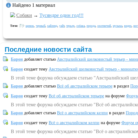
Найдено 1 материал
Собаки
→
Тусяндре один год!!!
Теги:
щенок
,
черный
,
хайленд
,
уайт
,
терьер
,
собака
,
порода
,
охотничий
,
музыка
,
видео
,
вес
Последние новости сайта
Барон
добавляет статью
Австралийский шелковистый терьер - мин
Барон
создает тему
Австралийский шелковистый терьер - миниатю
В этой теме форума обсуждаем статью "Австралийский шел
Барон
добавляет статью
Всё об австралийском терьере
в раздел
Пор
Барон
создает тему
Всё об австралийском терьере
на форуме
Форум
В этой теме форума обсуждаем статью "Всё об австралийск
Барон
добавляет статью
Всё о австралийском келпи
в раздел
Пород
Барон
создает тему
Всё о австралийском келпи
на форуме
Форум о
В этой теме форума обсуждаем статью "Всё о австралийско