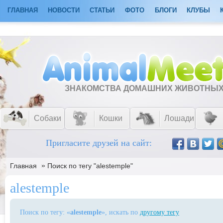
ГЛАВНАЯ
НОВОСТИ
СТАТЬИ
ФОТО
БЛОГИ
КЛУБЫ
ЗНАКОМСТВА ДОМАШНИХ ЖИВОТНЫ
Собаки
Кошки
Лошади
Пригласите друзей на сайт:
»
Главная
Поиск по тегу "alestemple"
alestemple
Поиск по тегу: «
alestemple
», искать по
другому тегу