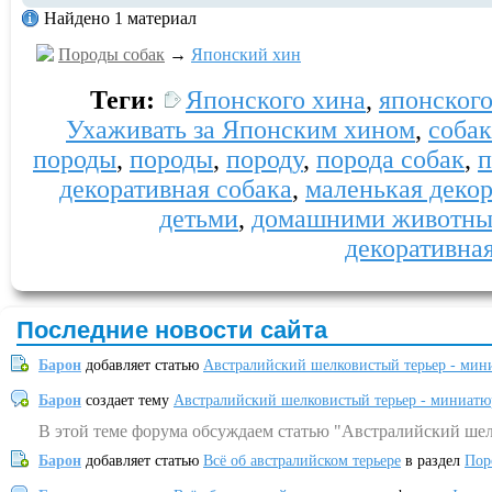
Найдено 1 материал
Породы собак
→
Японский хин
Теги:
Японского хина
,
японског
Ухаживать за Японским хином
,
соба
породы
,
породы
,
породу
,
порода собак
,
п
декоративная собака
,
маленькая деко
детьми
,
домашними животн
декоративная
Последние новости сайта
Барон
добавляет статью
Австралийский шелковистый терьер - мин
Барон
создает тему
Австралийский шелковистый терьер - миниатю
В этой теме форума обсуждаем статью "Австралийский шел
Барон
добавляет статью
Всё об австралийском терьере
в раздел
Пор