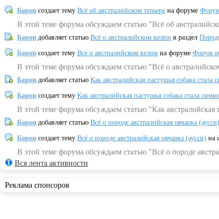
Барон
создает тему
Всё об австралийском терьере
на форуме
Форум
В этой теме форума обсуждаем статью "Всё об австралийск
Барон
добавляет статью
Всё о австралийском келпи
в раздел
Пород
Барон
создает тему
Всё о австралийском келпи
на форуме
Форум о
В этой теме форума обсуждаем статью "Всё о австралийско
Барон
добавляет статью
Как австралийская пастушья собака стала 
Барон
создает тему
Как австралийская пастушья собака стала симв
В этой теме форума обсуждаем статью "Как австралийская 
Барон
добавляет статью
Всё о породе австралийская овчарка (аусси
Барон
создает тему
Всё о породе австралийская овчарка (аусси)
на 
В этой теме форума обсуждаем статью "Всё о породе австра
Вся лента активности
Реклама спонсоров