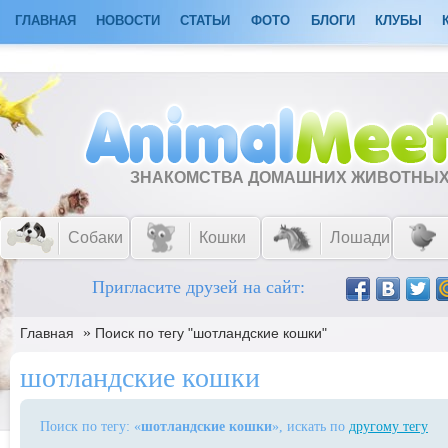
ГЛАВНАЯ
НОВОСТИ
СТАТЬИ
ФОТО
БЛОГИ
КЛУБЫ
ЗНАКОМСТВА ДОМАШНИХ ЖИВОТНЫ
Собаки
Кошки
Лошади
Пригласите друзей на сайт:
»
Главная
Поиск по тегу "шотландские кошки"
шотландские кошки
Поиск по тегу: «
шотландские кошки
», искать по
другому тегу