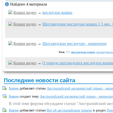
Найдено 4 материала
Кошки видео
→
вислоухие кошки
Кошки видео
→
Шотландские вислоухие кошки 1,5 мес.
Кошки видео
→
Шотландские вислоухие - кормление
Теги:
шотландские кошки
,
шотландские в
Кошки видео
→
О породе шотландских вислоухих коше
Последние новости сайта
Барон
добавляет статью
Австралийский шелковистый терьер - мин
Барон
создает тему
Австралийский шелковистый терьер - миниатю
В этой теме форума обсуждаем статью "Австралийский шел
Барон
добавляет статью
Всё об австралийском терьере
в раздел
Пор