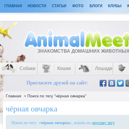
ГЛАВНАЯ
НОВОСТИ
СТАТЬИ
ФОТО
БЛОГИ
КЛУБЫ
ЗНАКОМСТВА ДОМАШНИХ ЖИВОТНЫ
Собаки
Кошки
Лошади
Пригласите друзей на сайт:
»
Главная
Поиск по тегу "чёрная овчарка"
чёрная овчарка
Поиск по тегу: «
чёрная овчарка
», искать по
другому тегу