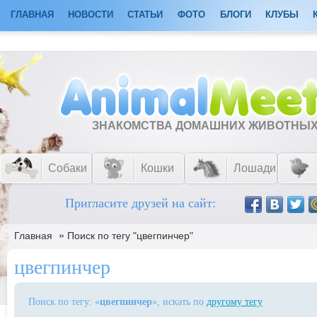
ГЛАВНАЯ
НОВОСТИ
СТАТЬИ
ФОТО
БЛОГИ
КЛУБЫ
ЗНАКОМСТВА ДОМАШНИХ ЖИВОТНЫ
Собаки
Кошки
Лошади
Пригласите друзей на сайт:
»
Главная
Поиск по тегу "цвегпинчер"
цвегпинчер
Поиск по тегу: «
цвегпинчер
», искать по
другому тегу