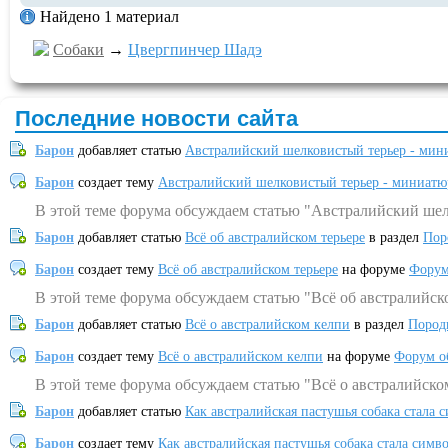
Найдено 1 материал
Собаки
→
Цвергпинчер Шадэ
Последние новости сайта
Барон
добавляет статью
Австралийский шелковистый терьер - мин
Барон
создает тему
Австралийский шелковистый терьер - миниатю
В этой теме форума обсуждаем статью "Австралийский шел
Барон
добавляет статью
Всё об австралийском терьере
в раздел
Пор
Барон
создает тему
Всё об австралийском терьере
на форуме
Форум
В этой теме форума обсуждаем статью "Всё об австралийск
Барон
добавляет статью
Всё о австралийском келпи
в раздел
Пород
Барон
создает тему
Всё о австралийском келпи
на форуме
Форум о
В этой теме форума обсуждаем статью "Всё о австралийско
Барон
добавляет статью
Как австралийская пастушья собака стала 
Барон
создает тему
Как австралийская пастушья собака стала симв