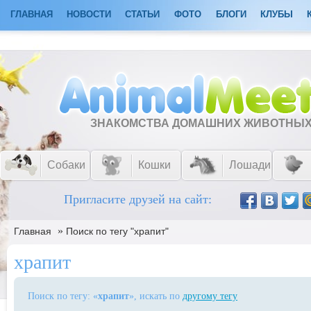
ГЛАВНАЯ
НОВОСТИ
СТАТЬИ
ФОТО
БЛОГИ
КЛУБЫ
ЗНАКОМСТВА ДОМАШНИХ ЖИВОТНЫ
Собаки
Кошки
Лошади
Пригласите друзей на сайт:
»
Главная
Поиск по тегу "храпит"
храпит
Поиск по тегу: «
храпит
», искать по
другому тегу