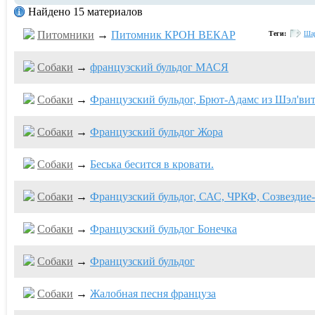
Найдено 15 материалов
Питомники
→
Питомник КРОН ВЕКАР
Теги:
Ша
Собаки
→
французский бульдог МАСЯ
Собаки
→
Французский бульдог, Брют-Адамс из Шэл'ви
Собаки
→
Французский бульдог Жора
Собаки
→
Беська бесится в кровати.
Собаки
→
Французский бульдог, САС, ЧРКФ, Созвездие
Собаки
→
Французский бульдог Бонечка
Собаки
→
Французский бульдог
Собаки
→
Жалобная песня француза