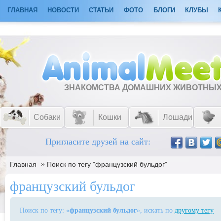
ГЛАВНАЯ
НОВОСТИ
СТАТЬИ
ФОТО
БЛОГИ
КЛУБЫ
ЗНАКОМСТВА ДОМАШНИХ ЖИВОТНЫ
Собаки
Кошки
Лошади
Пригласите друзей на сайт:
»
Главная
Поиск по тегу "французский бульдог"
французский бульдог
Поиск по тегу: «
французский бульдог
», искать по
другому тегу