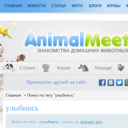
ГЛАВНАЯ
НОВОСТИ
СТАТЬИ
ФОТО
БЛОГИ
КЛУБЫ
ЗНАКОМСТВА ДОМАШНИХ ЖИВОТНЫ
Собаки
Кошки
Лошади
Пригласите друзей на сайт:
»
Главная
Поиск по тегу "улыбнись"
улыбнись
Поиск по тегу: «
улыбнись
», искать по
другому тегу