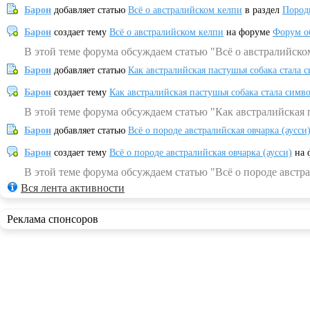
Барон
добавляет статью
Всё о австралийском келпи
в раздел
Пород
Барон
создает тему
Всё о австралийском келпи
на форуме
Форум о
В этой теме форума обсуждаем статью "Всё о австралийско
Барон
добавляет статью
Как австралийская пастушья собака стала 
Барон
создает тему
Как австралийская пастушья собака стала симв
В этой теме форума обсуждаем статью "Как австралийская 
Барон
добавляет статью
Всё о породе австралийская овчарка (аусси
Барон
создает тему
Всё о породе австралийская овчарка (аусси)
на 
В этой теме форума обсуждаем статью "Всё о породе австра
Вся лента активности
Реклама спонсоров