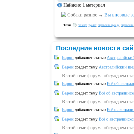
Найдено 1 материал
Собаки разное
→
Вы впервые з
Теги:
улицу
,
туалет
,
справлять нужду
,
справлять
Последние новости сай
Барон
добавляет статью
Австралийский
Барон
создает тему
Австралийский шел
В этой теме форума обсуждаем ст
Барон
добавляет статью
Всё об австрал
Барон
создает тему
Всё об австралийск
В этой теме форума обсуждаем ста
Барон
добавляет статью
Всё о австрал
Барон
создает тему
Всё о австралийск
В этой теме форума обсуждаем ста