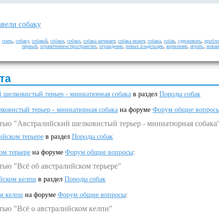
авели собаку
,
спать
,
собаку
,
собакой
,
собаки
,
собаке
,
собака начинает
,
собака может
,
собака
,
собак
,
сдерживать
,
пробле
первый
,
ограниченном пространстве
,
ограждение
,
новых владельцев
,
кормление
,
играть
,
жеван
та
 шелковистый терьер - миниатюрная собака
в раздел
Породы собак
ковистый терьер - миниатюрная собака
на форуме
Форум общие вопрос
атью "Австралийский шелковистый терьер - миниатюрная собака
ийском терьере
в раздел
Породы собак
ом терьере
на форуме
Форум общие вопросы
:
тью "Всё об австралийском терьере"
ийском келпи
в раздел
Породы собак
ом келпи
на форуме
Форум общие вопросы
:
тью "Всё о австралийском келпи"