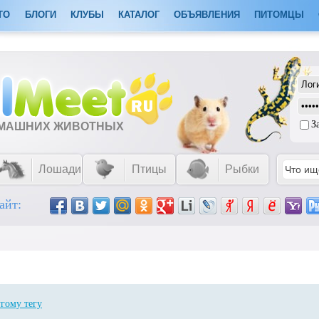
ТО
БЛОГИ
КЛУБЫ
КАТАЛОГ
ОБЪЯВЛЕНИЯ
ПИТОМЦЫ
З
ОМАШНИХ ЖИВОТНЫХ
Лошади
Птицы
Рыбки
айт:
гому тегу