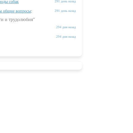
оды собак
291 день назад
м общие вопросы
:
291 день назад
ти и трудолюбия"
294 дня назад
294 дня назад