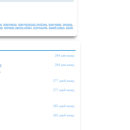
м
,
покормили
,
поведенческих проблем
,
поведения
,
первым
,
ие
,
впервые завели собаку
,
владельцев
,
вашей семьи
,
альфа
264 дня назад
ы
:
264 дня назад
"
277 дней назад
277 дней назад
285 дней назад
285 дней назад