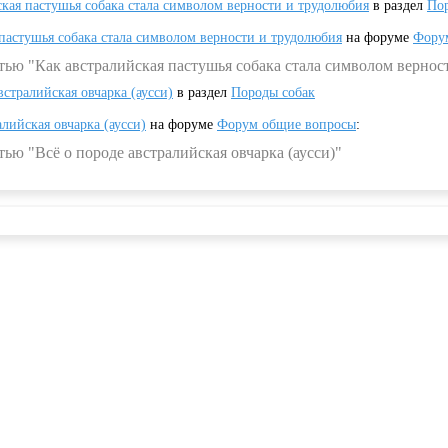
ская пастушья собака стала символом верности и трудолюбия
в раздел
Пор
 пастушья собака стала символом верности и трудолюбия
на форуме
Фору
тью "Как австралийская пастушья собака стала символом вернос
встралийская овчарка (аусси)
в раздел
Породы собак
алийская овчарка (аусси)
на форуме
Форум общие вопросы
:
ью "Всё о породе австралийская овчарка (аусси)"