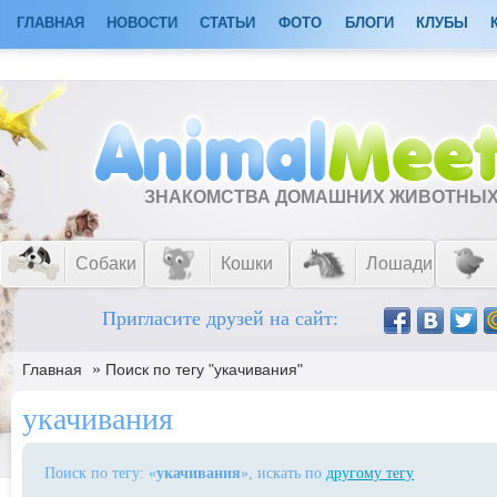
ГЛАВНАЯ
НОВОСТИ
СТАТЬИ
ФОТО
БЛОГИ
КЛУБЫ
ЗНАКОМСТВА ДОМАШНИХ ЖИВОТНЫ
Собаки
Кошки
Лошади
Пригласите друзей на сайт:
»
Главная
Поиск по тегу "укачивания"
укачивания
Поиск по тегу: «
укачивания
», искать по
другому тегу