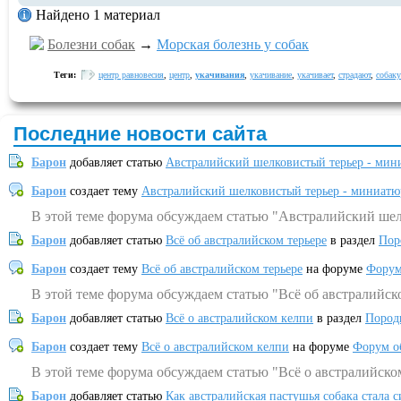
Найдено 1 материал
Болезни собак
→
Морская болезнь у собак
Теги:
центр равновесия
,
центр
,
укачивания
,
укачивание
,
укачивает
,
страдают
,
собаку
Последние новости сайта
Барон
добавляет статью
Австралийский шелковистый терьер - мин
Барон
создает тему
Австралийский шелковистый терьер - миниатю
В этой теме форума обсуждаем статью "Австралийский шел
Барон
добавляет статью
Всё об австралийском терьере
в раздел
Пор
Барон
создает тему
Всё об австралийском терьере
на форуме
Форум
В этой теме форума обсуждаем статью "Всё об австралийск
Барон
добавляет статью
Всё о австралийском келпи
в раздел
Пород
Барон
создает тему
Всё о австралийском келпи
на форуме
Форум о
В этой теме форума обсуждаем статью "Всё о австралийско
Барон
добавляет статью
Как австралийская пастушья собака стала 