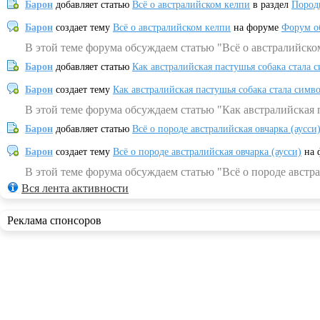
Барон
добавляет статью
Всё о австралийском келпи
в раздел
Пород
Барон
создает тему
Всё о австралийском келпи
на форуме
Форум о
В этой теме форума обсуждаем статью "Всё о австралийско
Барон
добавляет статью
Как австралийская пастушья собака стала 
Барон
создает тему
Как австралийская пастушья собака стала симв
В этой теме форума обсуждаем статью "Как австралийская 
Барон
добавляет статью
Всё о породе австралийская овчарка (аусси
Барон
создает тему
Всё о породе австралийская овчарка (аусси)
на 
В этой теме форума обсуждаем статью "Всё о породе австра
Вся лента активности
Реклама спонсоров