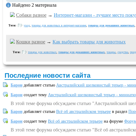
Найдено 2 материала
Собаки разное
→
Интернет-магазин - лучшее место пок
Теги:
уход
,
товары для животных в интернет-магазине
,
товары для домашних животных
Кошки разное
→
Как выбрать товары для животных
Теги:
товары для животных
,
товары для домашних животных
,
товары
,
средства
,
пред
Последние новости сайта
Барон
добавляет статью
Австралийский шелковистый терьер - мин
Барон
создает тему
Австралийский шелковистый терьер - миниатю
В этой теме форума обсуждаем статью "Австралийский шел
Барон
добавляет статью
Всё об австралийском терьере
в раздел
Пор
Барон
создает тему
Всё об австралийском терьере
на форуме
Форум
В этой теме форума обсуждаем статью "Всё об австралийск