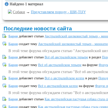
Найдено 1 материал
Собаки
→
Представляем породу - ШИ-ТЦУ
Последние новости сайта
Барон
добавляет статью
Австралийский шелковистый терьер - мин
Барон
создает тему
Австралийский шелковистый терьер - миниатю
В этой теме форума обсуждаем статью "Австралийский шел
Барон
добавляет статью
Всё об австралийском терьере
в раздел
Пор
Барон
создает тему
Всё об австралийском терьере
на форуме
Форум
В этой теме форума обсуждаем статью "Всё об австралийск
Барон
добавляет статью
Всё о австралийском келпи
в раздел
Пород
Барон
создает тему
Всё о австралийском келпи
на форуме
Форум о
В этой теме форума обсуждаем статью "Всё о австралийско
Барон
добавляет статью
Как австралийская пастушья собака стала 
Барон
создает тему
Как австралийская пастушья собака стала симв