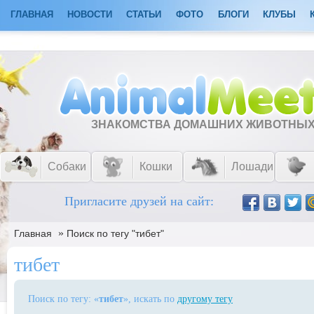
ГЛАВНАЯ
НОВОСТИ
СТАТЬИ
ФОТО
БЛОГИ
КЛУБЫ
ЗНАКОМСТВА ДОМАШНИХ ЖИВОТНЫ
Собаки
Кошки
Лошади
Пригласите друзей на сайт:
»
Главная
Поиск по тегу "тибет"
тибет
Поиск по тегу: «
тибет
», искать по
другому тегу