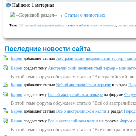
Найдено 1 материал
--Корневой раздел--
→
Статьи о животных
Теги:
статьи об аквариумных рыбках
,
статьи о собаках
,
статьи о насекомых
,
статьи о лош
Последние новости сайта
Барон
добавляет статью
Австралийский шелковистый терьер - мин
Барон
создает тему
Австралийский шелковистый терьер - миниатю
В этой теме форума обсуждаем статью "Австралийский шел
Барон
добавляет статью
Всё об австралийском терьере
в раздел
Пор
Барон
создает тему
Всё об австралийском терьере
на форуме
Форум
В этой теме форума обсуждаем статью "Всё об австралийск
Барон
добавляет статью
Всё о австралийском келпи
в раздел
Пород
Барон
создает тему
Всё о австралийском келпи
на форуме
Форум о
В этой теме форума обсуждаем статью "Всё о австралийско