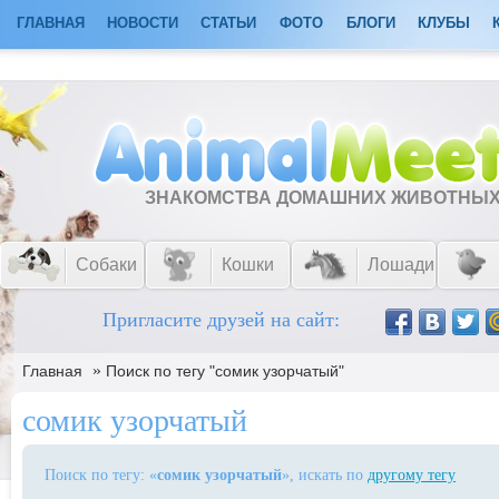
ГЛАВНАЯ
НОВОСТИ
СТАТЬИ
ФОТО
БЛОГИ
КЛУБЫ
ЗНАКОМСТВА ДОМАШНИХ ЖИВОТНЫ
Собаки
Кошки
Лошади
Пригласите друзей на сайт:
»
Главная
Поиск по тегу "сомик узорчатый"
сомик узорчатый
Поиск по тегу: «
сомик узорчатый
», искать по
другому тегу