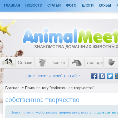
ГЛАВНАЯ
НОВОСТИ
СТАТЬИ
ФОТО
БЛОГИ
КЛУБЫ
ЗНАКОМСТВА ДОМАШНИХ ЖИВОТНЫ
Собаки
Кошки
Лошади
Пригласите друзей на сайт:
»
Главная
Поиск по тегу "собственное творчество"
собственное творчество
Поиск по тегу: «
собственное творчество
», искать по
другому тег