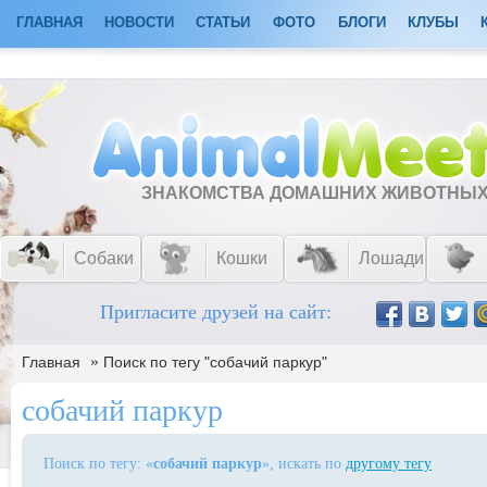
ГЛАВНАЯ
НОВОСТИ
СТАТЬИ
ФОТО
БЛОГИ
КЛУБЫ
ЗНАКОМСТВА ДОМАШНИХ ЖИВОТНЫ
Собаки
Кошки
Лошади
Пригласите друзей на сайт:
»
Главная
Поиск по тегу "собачий паркур"
собачий паркур
Поиск по тегу: «
собачий паркур
», искать по
другому тегу