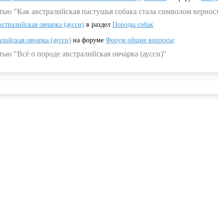
тью "Как австралийская пастушья собака стала символом вернос
встралийская овчарка (аусси)
в раздел
Породы собак
алийская овчарка (аусси)
на форуме
Форум общие вопросы
:
ью "Всё о породе австралийская овчарка (аусси)"