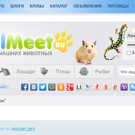
ТО
БЛОГИ
КЛУБЫ
КАТАЛОГ
ОБЪЯВЛЕНИЯ
ПИТОМЦЫ
З
ОМАШНИХ ЖИВОТНЫХ
Лошади
Птицы
Рыбки
айт:
цы"
ать по
другому тегу