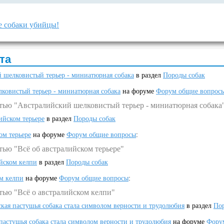
е собаки убийцы!
та
 шелковистый терьер - миниатюрная собака
в раздел
Породы собак
ковистый терьер - миниатюрная собака
на форуме
Форум общие вопрос
атью "Австралийский шелковистый терьер - миниатюрная собака
ийском терьере
в раздел
Породы собак
ом терьере
на форуме
Форум общие вопросы
:
тью "Всё об австралийском терьере"
ийском келпи
в раздел
Породы собак
ом келпи
на форуме
Форум общие вопросы
:
тью "Всё о австралийском келпи"
ская пастушья собака стала символом верности и трудолюбия
в раздел
Пор
 пастушья собака стала символом верности и трудолюбия
на форуме
Фору