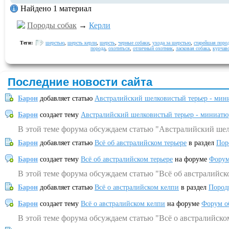
Найдено 1 материал
Породы собак
→
Керли
Теги:
шерстью
,
шерсть керли
,
шерсть
,
черные собаки
,
ухода за шерстью
,
старейшая пород
порода
,
охотиться
,
отличный охотник
,
ласковая собака
,
курчав
Последние новости сайта
Барон
добавляет статью
Австралийский шелковистый терьер - мин
Барон
создает тему
Австралийский шелковистый терьер - миниатю
В этой теме форума обсуждаем статью "Австралийский шел
Барон
добавляет статью
Всё об австралийском терьере
в раздел
Пор
Барон
создает тему
Всё об австралийском терьере
на форуме
Форум
В этой теме форума обсуждаем статью "Всё об австралийск
Барон
добавляет статью
Всё о австралийском келпи
в раздел
Пород
Барон
создает тему
Всё о австралийском келпи
на форуме
Форум о
В этой теме форума обсуждаем статью "Всё о австралийско