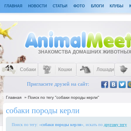
ГЛАВНАЯ
НОВОСТИ
СТАТЬИ
ФОТО
БЛОГИ
КЛУБЫ
ЗНАКОМСТВА ДОМАШНИХ ЖИВОТНЫ
Собаки
Кошки
Лошади
Пригласите друзей на сайт:
»
Главная
Поиск по тегу "собаки породы керли"
собаки породы керли
Поиск по тегу: «
собаки породы керли
», искать по
другому тегу