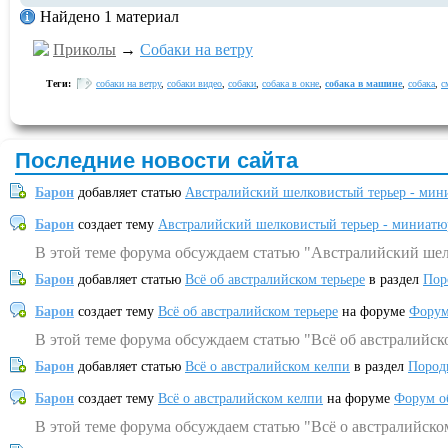
Найдено 1 материал
Приколы
→
Собаки на ветру
Теги:
собаки на ветру
,
собаки видео
,
собаки
,
собака в окне
,
собака в машине
,
собака
,
с
Последние новости сайта
Барон
добавляет статью
Австралийский шелковистый терьер - мин
Барон
создает тему
Австралийский шелковистый терьер - миниатю
В этой теме форума обсуждаем статью "Австралийский шел
Барон
добавляет статью
Всё об австралийском терьере
в раздел
Пор
Барон
создает тему
Всё об австралийском терьере
на форуме
Форум
В этой теме форума обсуждаем статью "Всё об австралийск
Барон
добавляет статью
Всё о австралийском келпи
в раздел
Пород
Барон
создает тему
Всё о австралийском келпи
на форуме
Форум о
В этой теме форума обсуждаем статью "Всё о австралийско