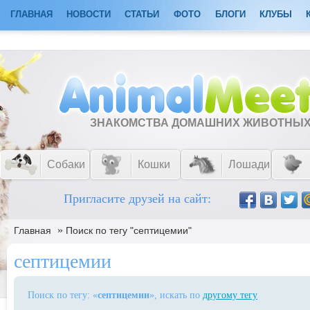
ГЛАВНАЯ
НОВОСТИ
СТАТЬИ
ФОТО
БЛОГИ
КЛУБЫ
ЗНАКОМСТВА ДОМАШНИХ ЖИВОТНЫ
Собаки
Кошки
Лошади
Пригласите друзей на сайт:
»
Главная
Поиск по тегу "септицемии"
септицемии
Поиск по тегу: «
септицемии
», искать по
другому тегу