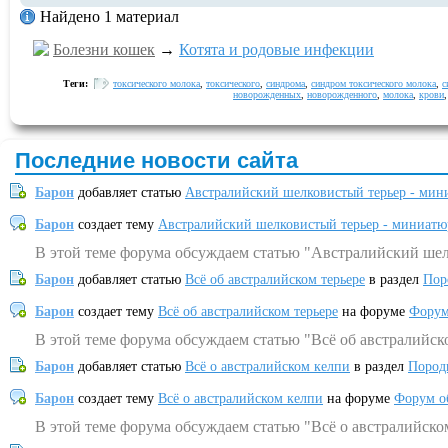
Найдено 1 материал
Болезни кошек
→
Котята и родовые инфекции
Теги:
токсического молока
,
токсического
,
синдрома
,
синдром токсического молока
,
с
новорожденных
,
новорожденного
,
молока
,
крови
Последние новости сайта
Барон
добавляет статью
Австралийский шелковистый терьер - мин
Барон
создает тему
Австралийский шелковистый терьер - миниатю
В этой теме форума обсуждаем статью "Австралийский шел
Барон
добавляет статью
Всё об австралийском терьере
в раздел
Пор
Барон
создает тему
Всё об австралийском терьере
на форуме
Форум
В этой теме форума обсуждаем статью "Всё об австралийск
Барон
добавляет статью
Всё о австралийском келпи
в раздел
Пород
Барон
создает тему
Всё о австралийском келпи
на форуме
Форум о
В этой теме форума обсуждаем статью "Всё о австралийско