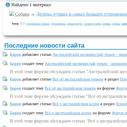
Найдено 1 материал
Собаки
→
Десятка лучших и самых больших сторожевых
Теги:
сторожевые собаки
,
сторожевые
,
собаки видео
,
собаки в мире
,
собаки
,
собака
,
сам
Последние новости сайта
Барон
добавляет статью
Австралийский шелковистый терьер - мин
Барон
создает тему
Австралийский шелковистый терьер - миниатю
В этой теме форума обсуждаем статью "Австралийский шел
Барон
добавляет статью
Всё об австралийском терьере
в раздел
Пор
Барон
создает тему
Всё об австралийском терьере
на форуме
Форум
В этой теме форума обсуждаем статью "Всё об австралийск
Барон
добавляет статью
Всё о австралийском келпи
в раздел
Пород
Барон
создает тему
Всё о австралийском келпи
на форуме
Форум о
В этой теме форума обсуждаем статью "Всё о австралийско