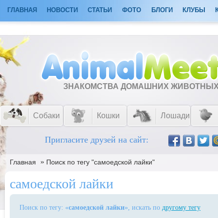
ГЛАВНАЯ
НОВОСТИ
СТАТЬИ
ФОТО
БЛОГИ
КЛУБЫ
ЗНАКОМСТВА ДОМАШНИХ ЖИВОТНЫ
Собаки
Кошки
Лошади
Пригласите друзей на сайт:
»
Главная
Поиск по тегу "самоедской лайки"
самоедской лайки
Поиск по тегу: «
самоедской лайки
», искать по
другому тегу