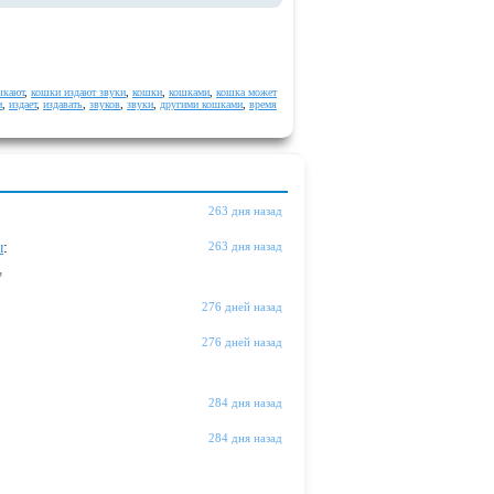
ыкают
,
кошки издают звуки
,
кошки
,
кошками
,
кошка может
и
,
издает
,
издавать
,
звуков
,
звуки
,
другими кошками
,
время
263 дня назад
ы
:
263 дня назад
"
276 дней назад
276 дней назад
284 дня назад
284 дня назад