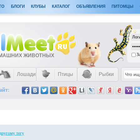
ТО
БЛОГИ
КЛУБЫ
КАТАЛОГ
ОБЪЯВЛЕНИЯ
ПИТОМЦЫ
З
ОМАШНИХ ЖИВОТНЫХ
Лошади
Птицы
Рыбки
айт:
другому тегу