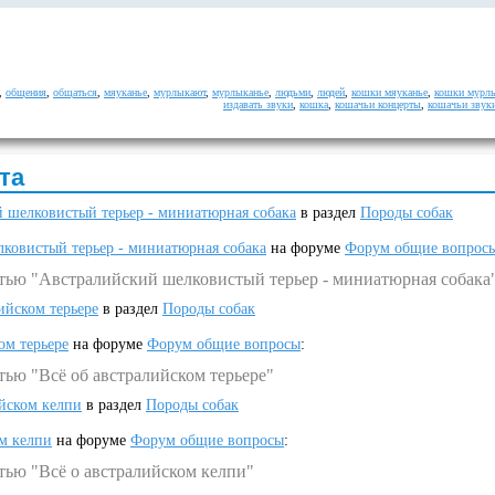
,
общения
,
общаться
,
мяуканье
,
мурлыкают
,
мурлыканье
,
людьми
,
людей
,
кошки мяуканье
,
кошки мурл
издавать звуки
,
кошка
,
кошачьи концерты
,
кошачьи звук
та
 шелковистый терьер - миниатюрная собака
в раздел
Породы собак
ковистый терьер - миниатюрная собака
на форуме
Форум общие вопрос
атью "Австралийский шелковистый терьер - миниатюрная собака
ийском терьере
в раздел
Породы собак
ом терьере
на форуме
Форум общие вопросы
:
тью "Всё об австралийском терьере"
ийском келпи
в раздел
Породы собак
ом келпи
на форуме
Форум общие вопросы
:
тью "Всё о австралийском келпи"