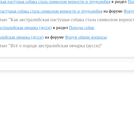
ская пастушья собака стала символом верности и трудолюбия
в раздел
Пор
 пастушья собака стала символом верности и трудолюбия
на форуме
Фору
тью "Как австралийская пастушья собака стала символом вернос
встралийская овчарка (аусси)
в раздел
Породы собак
алийская овчарка (аусси)
на форуме
Форум общие вопросы
:
ью "Всё о породе австралийская овчарка (аусси)"