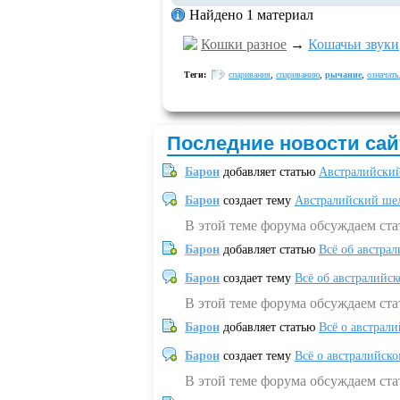
Найдено 1 материал
Кошки разное
→
Кошачьи звуки
Теги:
спаривания
,
спариванию
,
рычание
,
означать
Последние новости сай
Барон
добавляет статью
Австралийский
Барон
создает тему
Австралийский шел
В этой теме форума обсуждаем ст
Барон
добавляет статью
Всё об австрал
Барон
создает тему
Всё об австралийск
В этой теме форума обсуждаем ста
Барон
добавляет статью
Всё о австрал
Барон
создает тему
Всё о австралийск
В этой теме форума обсуждаем ста