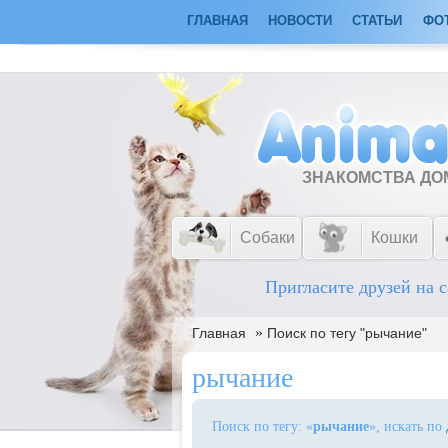
ГЛАВНАЯ
НОВОСТИ
СТАТЬИ
ФО
ЗНАКОМСТВА Д
Собаки
Кошки
Пригласите друзей на с
»
Главная
Поиск по тегу "рычание"
рычание
Поиск по тегу: «
рычание
», искать по