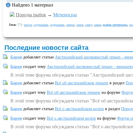
Найдено 1 материал
Породы рыбок
→
Меченосцы
Теги:
хвоста
,
содержания
,
содержание
,
самцов
,
самок
,
самку
,
самки
,
рыбок меченосцы
,
ры
Последние новости сайта
Барон
добавляет статью
Австралийский шелковистый терьер - мин
Барон
создает тему
Австралийский шелковистый терьер - миниатю
В этой теме форума обсуждаем статью "Австралийский шел
Барон
добавляет статью
Всё об австралийском терьере
в раздел
Пор
Барон
создает тему
Всё об австралийском терьере
на форуме
Форум
В этой теме форума обсуждаем статью "Всё об австралийск
Барон
добавляет статью
Всё о австралийском келпи
в раздел
Пород
Барон
создает тему
Всё о австралийском келпи
на форуме
Форум о
В этой теме форума обсуждаем статью "Всё о австралийско