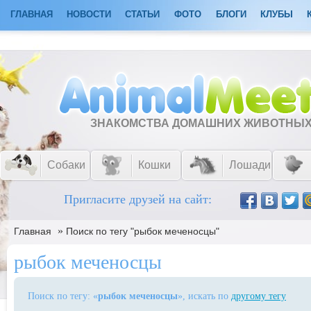
ГЛАВНАЯ
НОВОСТИ
СТАТЬИ
ФОТО
БЛОГИ
КЛУБЫ
ЗНАКОМСТВА ДОМАШНИХ ЖИВОТНЫ
Собаки
Кошки
Лошади
Пригласите друзей на сайт:
»
Главная
Поиск по тегу "рыбок меченосцы"
рыбок меченосцы
Поиск по тегу: «
рыбок меченосцы
», искать по
другому тегу