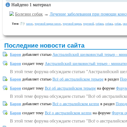
Найдено 1 материал
Болезни собак
→
Лечение заболевания при помощи конс
Теги:
хиллс
,
торговой марки хиллс
,
торговой марки
,
торговой
,
собаки
,
собака
,
собак
,
сво
Последние новости сайта
Барон
добавляет статью
Австралийский шелковистый терьер - мин
Барон
создает тему
Австралийский шелковистый терьер - миниатю
В этой теме форума обсуждаем статью "Австралийский шел
Барон
добавляет статью
Всё об австралийском терьере
в раздел
Пор
Барон
создает тему
Всё об австралийском терьере
на форуме
Форум
В этой теме форума обсуждаем статью "Всё об австралийск
Барон
добавляет статью
Всё о австралийском келпи
в раздел
Пород
Барон
создает тему
Всё о австралийском келпи
на форуме
Форум о
В этой теме форума обсуждаем статью "Всё о австралийско