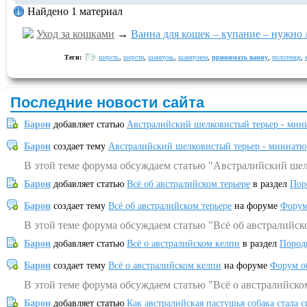
Найдено 1 материал
Уход за кошками
→
Ванна для кошек – купание – нужно 
Теги:
шерсть
,
шерсти
,
шампунь
,
шампунем
,
принимать ванну
,
полотенце
,
Последние новости сайта
Барон
добавляет статью
Австралийский шелковистый терьер - мин
Барон
создает тему
Австралийский шелковистый терьер - миниатю
В этой теме форума обсуждаем статью "Австралийский шел
Барон
добавляет статью
Всё об австралийском терьере
в раздел
Пор
Барон
создает тему
Всё об австралийском терьере
на форуме
Форум
В этой теме форума обсуждаем статью "Всё об австралийск
Барон
добавляет статью
Всё о австралийском келпи
в раздел
Пород
Барон
создает тему
Всё о австралийском келпи
на форуме
Форум о
В этой теме форума обсуждаем статью "Всё о австралийско
Барон
добавляет статью
Как австралийская пастушья собака стала 