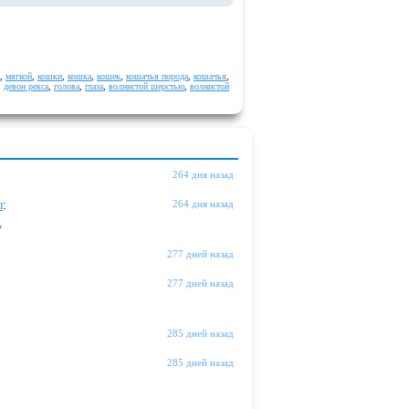
,
мягкой
,
кошки
,
кошка
,
кошек
,
кошачья порода
,
кошачья
,
,
девон рекса
,
голова
,
глаза
,
волнистой шерстью
,
волнистой
264 дня назад
ы
:
264 дня назад
"
277 дней назад
277 дней назад
285 дней назад
285 дней назад