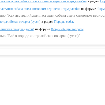
ская пастушья собака стала символом верности и трудолюбия
в раздел
Пор
 пастушья собака стала символом верности и трудолюбия
на форуме
Фору
тью "Как австралийская пастушья собака стала символом вернос
встралийская овчарка (аусси)
в раздел
Породы собак
алийская овчарка (аусси)
на форуме
Форум общие вопросы
:
ью "Всё о породе австралийская овчарка (аусси)"