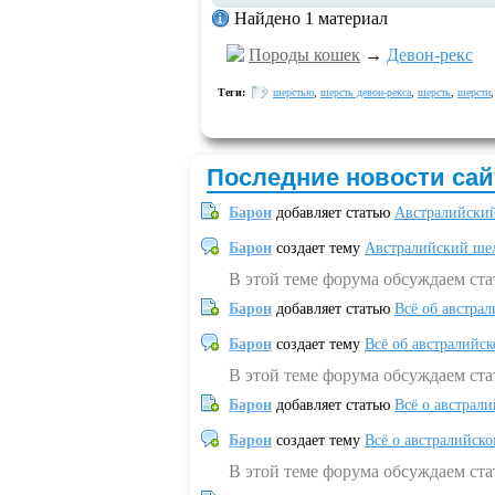
Найдено 1 материал
Породы кошек
→
Девон-рекс
Теги:
шерстью
,
шерсть девон-рекса
,
шерсть
,
шерсти
Последние новости сай
Барон
добавляет статью
Австралийский
Барон
создает тему
Австралийский шел
В этой теме форума обсуждаем ст
Барон
добавляет статью
Всё об австрал
Барон
создает тему
Всё об австралийск
В этой теме форума обсуждаем ста
Барон
добавляет статью
Всё о австрал
Барон
создает тему
Всё о австралийск
В этой теме форума обсуждаем ста