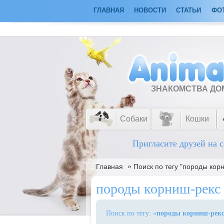
ГЛАВНАЯ
НОВОСТИ
СТАТЬИ
ФО
ЗНАКОМСТВА Д
Собаки
Кошки
Пригласите друзей на с
»
Главная
Поиск по тегу "породы кор
породы корниш-рекс
Поиск по тегу: «
породы корниш-рек