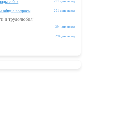
оды собак
291 день назад
м общие вопросы
:
291 день назад
ти и трудолюбия"
294 дня назад
294 дня назад