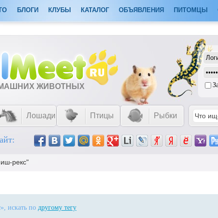
ТО
БЛОГИ
КЛУБЫ
КАТАЛОГ
ОБЪЯВЛЕНИЯ
ПИТОМЦЫ
З
ОМАШНИХ ЖИВОТНЫХ
Лошади
Птицы
Рыбки
айт:
ниш-рекс"
с
», искать по
другому тегу