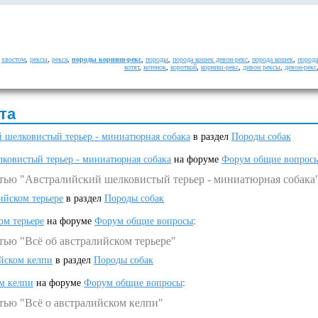
,
хвостом
,
рексы
,
рекса
,
породы корниш-рекс
,
породы
,
порода кошек девон-рекс
,
порода кошек
,
порода
котят
,
котенок
,
короткой
,
корниш-рекс
,
дивон рексы
,
девон-рекс
та
 шелковистый терьер - миниатюрная собака
в раздел
Породы собак
ковистый терьер - миниатюрная собака
на форуме
Форум общие вопрос
атью "Австралийский шелковистый терьер - миниатюрная собака
ийском терьере
в раздел
Породы собак
ом терьере
на форуме
Форум общие вопросы
:
тью "Всё об австралийском терьере"
ийском келпи
в раздел
Породы собак
ом келпи
на форуме
Форум общие вопросы
:
тью "Всё о австралийском келпи"