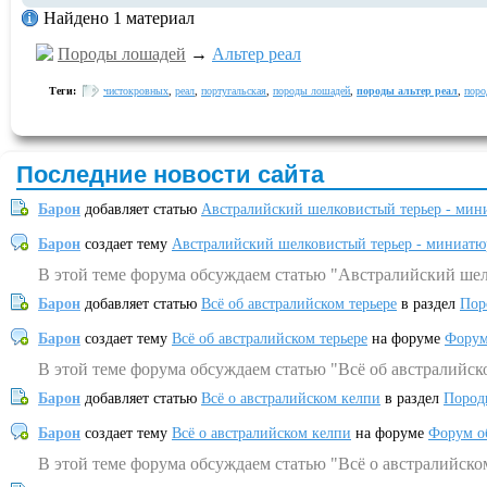
Найдено 1 материал
Породы лошадей
→
Альтер реал
Теги:
чистокровных
,
реал
,
португальская
,
породы лошадей
,
породы альтер реал
,
пор
Последние новости сайта
Барон
добавляет статью
Австралийский шелковистый терьер - мин
Барон
создает тему
Австралийский шелковистый терьер - миниатю
В этой теме форума обсуждаем статью "Австралийский шел
Барон
добавляет статью
Всё об австралийском терьере
в раздел
Пор
Барон
создает тему
Всё об австралийском терьере
на форуме
Форум
В этой теме форума обсуждаем статью "Всё об австралийск
Барон
добавляет статью
Всё о австралийском келпи
в раздел
Пород
Барон
создает тему
Всё о австралийском келпи
на форуме
Форум о
В этой теме форума обсуждаем статью "Всё о австралийско