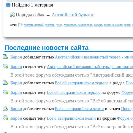
Найдено 1 материал
Породы собак
→
Английский бульдог
Теги:
чистить щеткой
,
чистить
,
уход
,
ухаживать за шерстью
,
собака
,
собак на охоте
,
собак
,
Последние новости сайта
Барон
добавляет статью
Австралийский шелковистый терьер - мин
Барон
создает тему
Австралийский шелковистый терьер - миниатю
В этой теме форума обсуждаем статью "Австралийский шел
Барон
добавляет статью
Всё об австралийском терьере
в раздел
Пор
Барон
создает тему
Всё об австралийском терьере
на форуме
Форум
В этой теме форума обсуждаем статью "Всё об австралийск
Барон
добавляет статью
Всё о австралийском келпи
в раздел
Пород
Барон
создает тему
Всё о австралийском келпи
на форуме
Форум о
В этой теме форума обсуждаем статью "Всё о австралийско