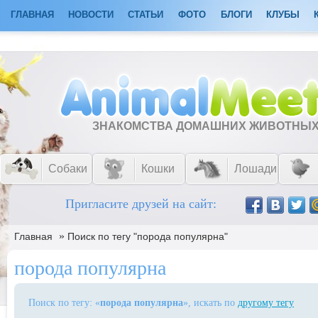
ГЛАВНАЯ
НОВОСТИ
СТАТЬИ
ФОТО
БЛОГИ
КЛУБЫ
ЗНАКОМСТВА ДОМАШНИХ ЖИВОТНЫ
Собаки
Кошки
Лошади
Пригласите друзей на сайт:
»
Главная
Поиск по тегу "порода популярна"
порода популярна
Поиск по тегу: «
порода популярна
», искать по
другому тегу