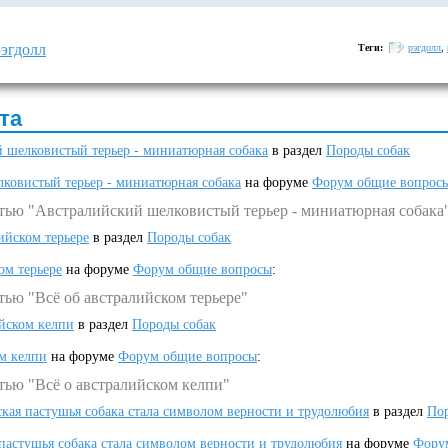
эгдолл
Теги:
рэгдолл
,
та
 шелковистый терьер - миниатюрная собака
в раздел
Породы собак
ковистый терьер - миниатюрная собака
на форуме
Форум общие вопрос
атью "Австралийский шелковистый терьер - миниатюрная собака
ийском терьере
в раздел
Породы собак
ом терьере
на форуме
Форум общие вопросы
:
тью "Всё об австралийском терьере"
ийском келпи
в раздел
Породы собак
ом келпи
на форуме
Форум общие вопросы
:
тью "Всё о австралийском келпи"
ская пастушья собака стала символом верности и трудолюбия
в раздел
Пор
 пастушья собака стала символом верности и трудолюбия
на форуме
Фору