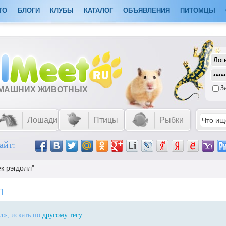
ТО
БЛОГИ
КЛУБЫ
КАТАЛОГ
ОБЪЯВЛЕНИЯ
ПИТОМЦЫ
З
ОМАШНИХ ЖИВОТНЫХ
Лошади
Птицы
Рыбки
айт:
к рэгдолл"
л
л
», искать по
другому тегу