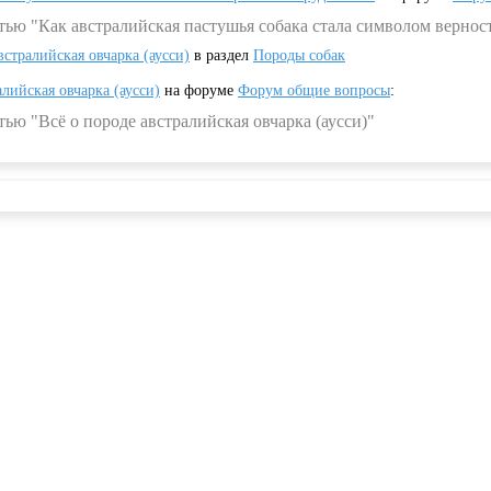
тью "Как австралийская пастушья собака стала символом вернос
встралийская овчарка (аусси)
в раздел
Породы собак
алийская овчарка (аусси)
на форуме
Форум общие вопросы
:
ью "Всё о породе австралийская овчарка (аусси)"