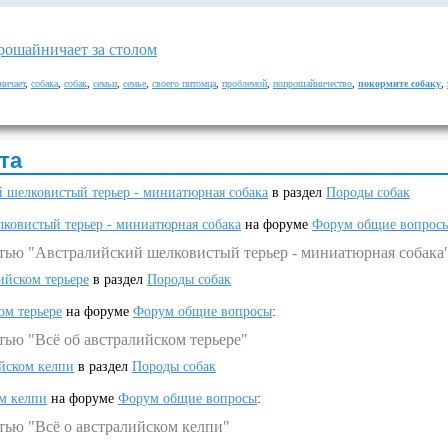
рошайничает за столом
ничает
,
собака
,
собак
,
семьи
,
семье
,
своего питомца
,
проблемой
,
попрошайничество
,
покормите собаку
,
та
 шелковистый терьер - миниатюрная собака
в раздел
Породы собак
ковистый терьер - миниатюрная собака
на форуме
Форум общие вопрос
атью "Австралийский шелковистый терьер - миниатюрная собака
ийском терьере
в раздел
Породы собак
ом терьере
на форуме
Форум общие вопросы
:
тью "Всё об австралийском терьере"
ийском келпи
в раздел
Породы собак
ом келпи
на форуме
Форум общие вопросы
:
тью "Всё о австралийском келпи"