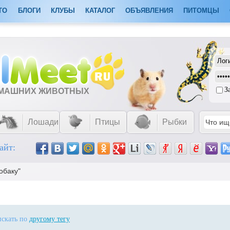
ТО
БЛОГИ
КЛУБЫ
КАТАЛОГ
ОБЪЯВЛЕНИЯ
ПИТОМЦЫ
З
ОМАШНИХ ЖИВОТНЫХ
Лошади
Птицы
Рыбки
айт:
обаку"
искать по
другому тегу