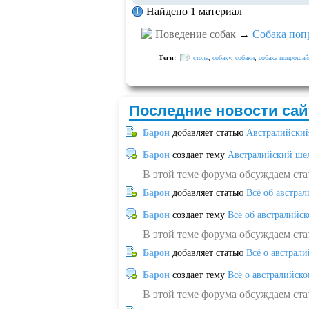
Найдено 1 материал
Поведение собак
→
Собака поп
Теги:
стола
,
собаку
,
собаки
,
собака попрошай
Последние новости сай
Барон
добавляет статью
Австралийский
Барон
создает тему
Австралийский шел
В этой теме форума обсуждаем ст
Барон
добавляет статью
Всё об австрал
Барон
создает тему
Всё об австралийск
В этой теме форума обсуждаем ста
Барон
добавляет статью
Всё о австрал
Барон
создает тему
Всё о австралийск
В этой теме форума обсуждаем ста