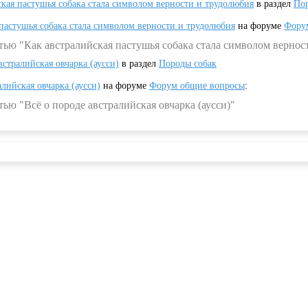
ская пастушья собака стала символом верности и трудолюбия
в раздел
Пор
 пастушья собака стала символом верности и трудолюбия
на форуме
Фору
тью "Как австралийская пастушья собака стала символом вернос
встралийская овчарка (аусси)
в раздел
Породы собак
алийская овчарка (аусси)
на форуме
Форум общие вопросы
:
ью "Всё о породе австралийская овчарка (аусси)"