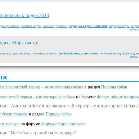
прикольных видео 2013
део про кошек
,
смешное видео
,
смешное
,
приколы
,
подборка видео с кошками
,
подборка видео
,
подбо
забавн
идео. Море смеха!
о кошек
,
смешное видео
,
смешное
,
приколы
,
подборка видео с кошками
,
подборка видео
,
подборка
,
к
видео
,
та
 шелковистый терьер - миниатюрная собака
в раздел
Породы собак
ковистый терьер - миниатюрная собака
на форуме
Форум общие вопрос
атью "Австралийский шелковистый терьер - миниатюрная собака
ийском терьере
в раздел
Породы собак
ом терьере
на форуме
Форум общие вопросы
:
тью "Всё об австралийском терьере"