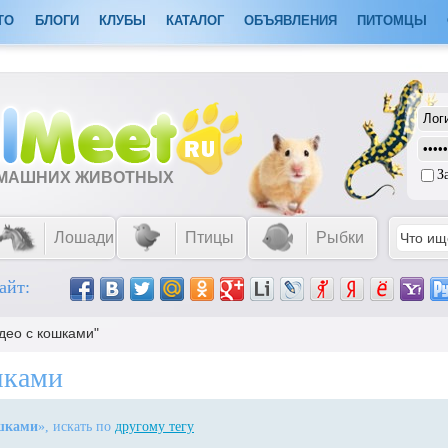
ТО
БЛОГИ
КЛУБЫ
КАТАЛОГ
ОБЪЯВЛЕНИЯ
ПИТОМЦЫ
З
ОМАШНИХ ЖИВОТНЫХ
Лошади
Птицы
Рыбки
айт:
идео с кошками"
шками
ошками
», искать по
другому тегу