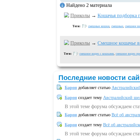
Найдено 2 материала
Приколы
→
Кошачья подборка 
Теги:
смешные кошки
,
смешные
,
смешное ви
Приколы
→
Смешное кошачье в
Теги:
смешное видео с кошками
,
смешное видео пр
Последние новости сай
Барон
добавляет статью
Австралийский
Барон
создает тему
Австралийский шел
В этой теме форума обсуждаем ст
Барон
добавляет статью
Всё об австрал
Барон
создает тему
Всё об австралийск
В этой теме форума обсуждаем ста