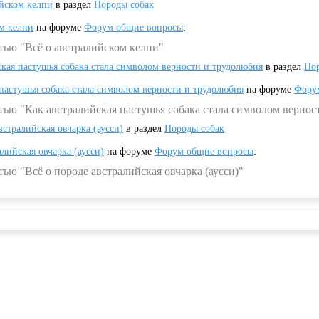
ийском келпи
в раздел
Породы собак
ом келпи
на форуме
Форум общие вопросы
:
тью "Всё о австралийском келпи"
ская пастушья собака стала символом верности и трудолюбия
в раздел
Пор
 пастушья собака стала символом верности и трудолюбия
на форуме
Фору
тью "Как австралийская пастушья собака стала символом вернос
встралийская овчарка (аусси)
в раздел
Породы собак
алийская овчарка (аусси)
на форуме
Форум общие вопросы
:
ью "Всё о породе австралийская овчарка (аусси)"