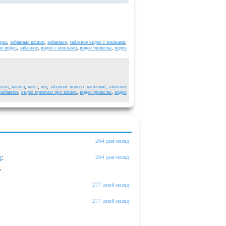
рка
,
забавные кошки
,
забавные
,
забавное видео с кошками
,
ое видео
,
забавное
,
видео с кошками
,
видео приколы
,
видео
ошки
,
кошка
,
коты
,
кот
,
забавное видео с кошками
,
забавное
забавное
,
видео приколы про кошек
,
видео приколы
,
видео
264 дня назад
ы
:
264 дня назад
"
277 дней назад
277 дней назад