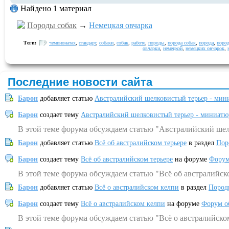
Найдено 1 материал
Породы собак
→
Немецкая овчарка
Теги:
чемпионатах
,
стандарт
,
собаки
,
собак
,
работе
,
породы
,
порода собак
,
порода
,
поро
овчарки
,
немецкой
,
немецких овчарок
,
Последние новости сайта
Барон
добавляет статью
Австралийский шелковистый терьер - мин
Барон
создает тему
Австралийский шелковистый терьер - миниатю
В этой теме форума обсуждаем статью "Австралийский шел
Барон
добавляет статью
Всё об австралийском терьере
в раздел
Пор
Барон
создает тему
Всё об австралийском терьере
на форуме
Форум
В этой теме форума обсуждаем статью "Всё об австралийск
Барон
добавляет статью
Всё о австралийском келпи
в раздел
Пород
Барон
создает тему
Всё о австралийском келпи
на форуме
Форум о
В этой теме форума обсуждаем статью "Всё о австралийско