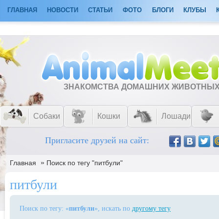
ГЛАВНАЯ
НОВОСТИ
СТАТЬИ
ФОТО
БЛОГИ
КЛУБЫ
ЗНАКОМСТВА ДОМАШНИХ ЖИВОТНЫ
Собаки
Кошки
Лошади
Пригласите друзей на сайт:
»
Главная
Поиск по тегу "питбули"
питбули
Поиск по тегу: «
питбули
», искать по
другому тегу