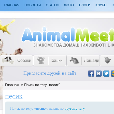
ГЛАВНАЯ
НОВОСТИ
СТАТЬИ
ФОТО
БЛОГИ
КЛУБЫ
ЗНАКОМСТВА ДОМАШНИХ ЖИВОТНЫ
Собаки
Кошки
Лошади
Пригласите друзей на сайт:
»
Главная
Поиск по тегу "песик"
песик
Поиск по тегу: «
песик
», искать по
другому тегу