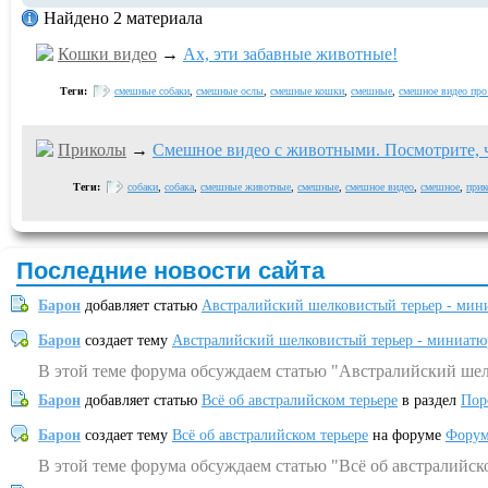
Найдено 2 материала
Кошки видео
→
Ах, эти забавные животные!
Теги:
смешные собаки
,
смешные ослы
,
смешные кошки
,
смешные
,
смешное видео про
Приколы
→
Смешное видео с животными. Посмотрите, ч
Теги:
собаки
,
собака
,
смешные животные
,
смешные
,
смешное видео
,
смешное
,
прик
Последние новости сайта
Барон
добавляет статью
Австралийский шелковистый терьер - мин
Барон
создает тему
Австралийский шелковистый терьер - миниатю
В этой теме форума обсуждаем статью "Австралийский шел
Барон
добавляет статью
Всё об австралийском терьере
в раздел
Пор
Барон
создает тему
Всё об австралийском терьере
на форуме
Форум
В этой теме форума обсуждаем статью "Всё об австралийск