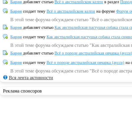
Барон
добавляет статью
Всё о австралийском келпи
в раздел
Пород
Барон
создает тему
Всё о австралийском келпи
на форуме
Форум о
В этой теме форума обсуждаем статью "Всё о австралийско
Барон
добавляет статью
Как австралийская пастушья собака стала 
Барон
создает тему
Как австралийская пастушья собака стала симв
В этой теме форума обсуждаем статью "Как австралийская 
Барон
добавляет статью
Всё о породе австралийская овчарка (аусси
Барон
создает тему
Всё о породе австралийская овчарка (аусси)
на 
В этой теме форума обсуждаем статью "Всё о породе австра
Вся лента активности
Реклама спонсоров