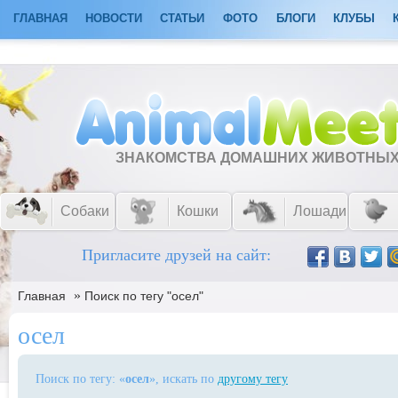
ГЛАВНАЯ
НОВОСТИ
СТАТЬИ
ФОТО
БЛОГИ
КЛУБЫ
ЗНАКОМСТВА ДОМАШНИХ ЖИВОТНЫ
Собаки
Кошки
Лошади
Пригласите друзей на сайт:
»
Главная
Поиск по тегу "осел"
осел
Поиск по тегу: «
осел
», искать по
другому тегу