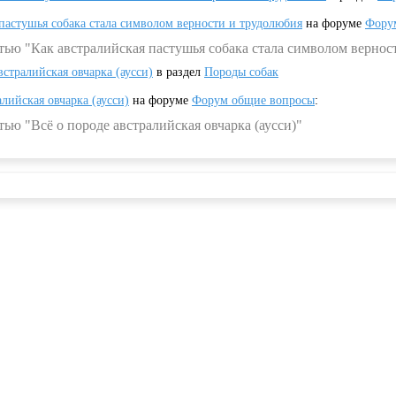
 пастушья собака стала символом верности и трудолюбия
на форуме
Фору
тью "Как австралийская пастушья собака стала символом вернос
встралийская овчарка (аусси)
в раздел
Породы собак
алийская овчарка (аусси)
на форуме
Форум общие вопросы
:
ью "Всё о породе австралийская овчарка (аусси)"