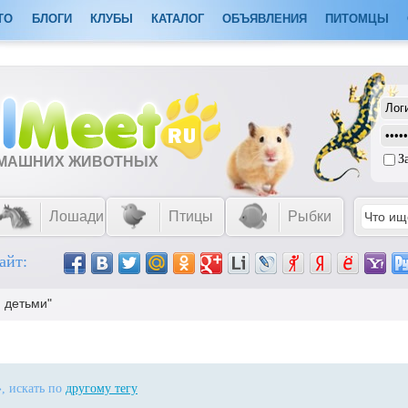
ТО
БЛОГИ
КЛУБЫ
КАТАЛОГ
ОБЪЯВЛЕНИЯ
ПИТОМЦЫ
З
ОМАШНИХ ЖИВОТНЫХ
Лошади
Птицы
Рыбки
айт:
я детьми"
», искать по
другому тегу