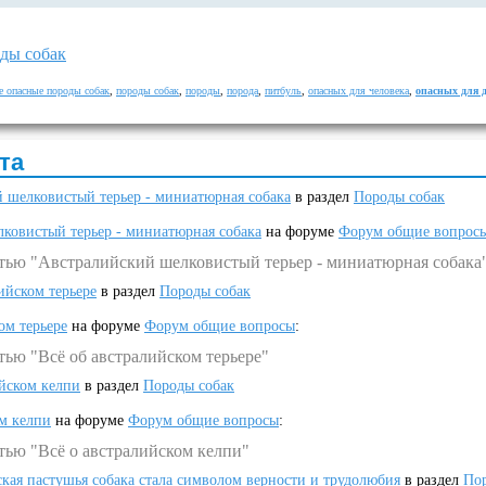
ды собак
е опасные породы собак
,
породы собак
,
породы
,
порода
,
питбуль
,
опасных для человека
,
опасных для 
та
 шелковистый терьер - миниатюрная собака
в раздел
Породы собак
ковистый терьер - миниатюрная собака
на форуме
Форум общие вопрос
атью "Австралийский шелковистый терьер - миниатюрная собака
ийском терьере
в раздел
Породы собак
ом терьере
на форуме
Форум общие вопросы
:
тью "Всё об австралийском терьере"
ийском келпи
в раздел
Породы собак
ом келпи
на форуме
Форум общие вопросы
:
тью "Всё о австралийском келпи"
ская пастушья собака стала символом верности и трудолюбия
в раздел
Пор