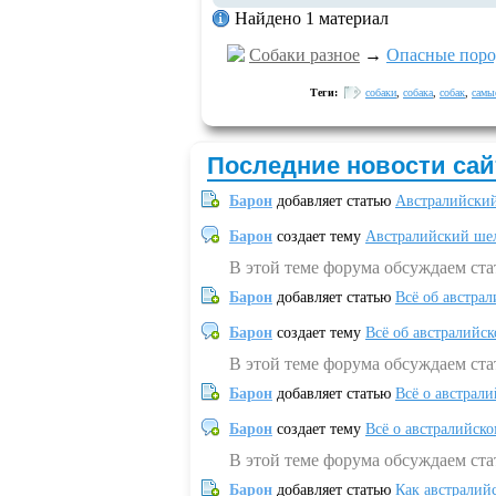
Найдено 1 материал
Собаки разное
→
Опасные поро
Теги:
собаки
,
собака
,
собак
,
самы
Последние новости сай
Барон
добавляет статью
Австралийский
Барон
создает тему
Австралийский шел
В этой теме форума обсуждаем ст
Барон
добавляет статью
Всё об австрал
Барон
создает тему
Всё об австралийск
В этой теме форума обсуждаем ста
Барон
добавляет статью
Всё о австрал
Барон
создает тему
Всё о австралийск
В этой теме форума обсуждаем ста
Барон
добавляет статью
Как австралий