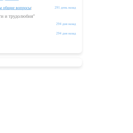
м общие вопросы
:
291 день назад
ти и трудолюбия"
294 дня назад
294 дня назад