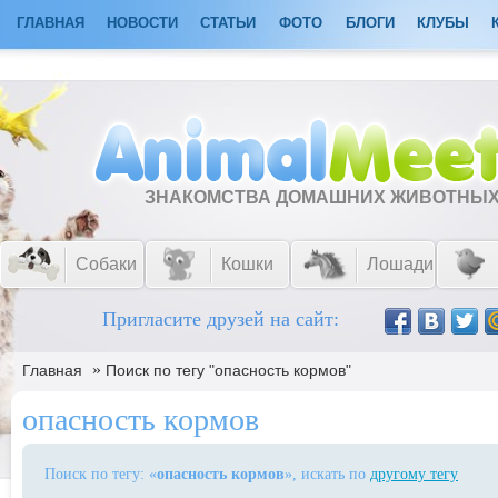
ГЛАВНАЯ
НОВОСТИ
СТАТЬИ
ФОТО
БЛОГИ
КЛУБЫ
ЗНАКОМСТВА ДОМАШНИХ ЖИВОТНЫ
Собаки
Кошки
Лошади
Пригласите друзей на сайт:
»
Главная
Поиск по тегу "опасность кормов"
опасность кормов
Поиск по тегу: «
опасность кормов
», искать по
другому тегу