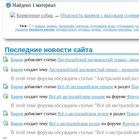
Найдено 1 материал
Кормление собак
→
Опасность кормов с высоким содер
Теги:
щенков
,
щенкам
,
увеличению
,
требуется
,
содержанием белка
,
содержанием
,
со
организм
,
опасность кормов
,
крупных пород
,
крупных
,
кормов
,
здоровьем
,
животных
,
дом
Последние новости сайта
Барон
добавляет статью
Австралийский шелковистый терьер - мин
Барон
создает тему
Австралийский шелковистый терьер - миниатю
В этой теме форума обсуждаем статью "Австралийский шел
Барон
добавляет статью
Всё об австралийском терьере
в раздел
Пор
Барон
создает тему
Всё об австралийском терьере
на форуме
Форум
В этой теме форума обсуждаем статью "Всё об австралийск
Барон
добавляет статью
Всё о австралийском келпи
в раздел
Пород
Барон
создает тему
Всё о австралийском келпи
на форуме
Форум о
В этой теме форума обсуждаем статью "Всё о австралийско