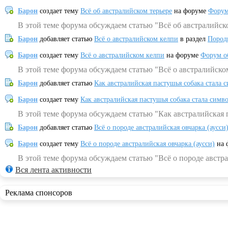
Барон
создает тему
Всё об австралийском терьере
на форуме
Форум
В этой теме форума обсуждаем статью "Всё об австралийск
Барон
добавляет статью
Всё о австралийском келпи
в раздел
Пород
Барон
создает тему
Всё о австралийском келпи
на форуме
Форум о
В этой теме форума обсуждаем статью "Всё о австралийско
Барон
добавляет статью
Как австралийская пастушья собака стала 
Барон
создает тему
Как австралийская пастушья собака стала симв
В этой теме форума обсуждаем статью "Как австралийская 
Барон
добавляет статью
Всё о породе австралийская овчарка (аусси
Барон
создает тему
Всё о породе австралийская овчарка (аусси)
на 
В этой теме форума обсуждаем статью "Всё о породе австра
Вся лента активности
Реклама спонсоров