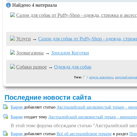
Найдено 4 материала
Салон для собак от Puffy-Shop - одежда, стрижка и аксес
Услуги
→
Салон для собак от Puffy-Shop - одежда, стриж
Зоомагазины
→
Зоосалон Коготки
Собаки разное
→
Одежда для собак
Теги:
шерсть животного
,
шерстной покро
Последние новости сайта
Барон
добавляет статью
Австралийский шелковистый терьер - мин
Барон
создает тему
Австралийский шелковистый терьер - миниатю
В этой теме форума обсуждаем статью "Австралийский шел
Барон
добавляет статью
Всё об австралийском терьере
в раздел
Пор