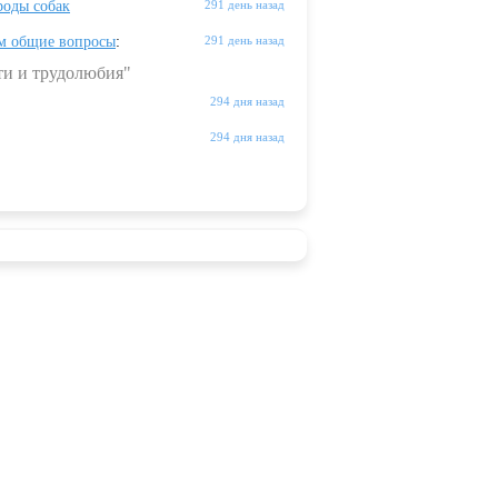
оды собак
291 день назад
м общие вопросы
:
291 день назад
ти и трудолюбия"
294 дня назад
294 дня назад