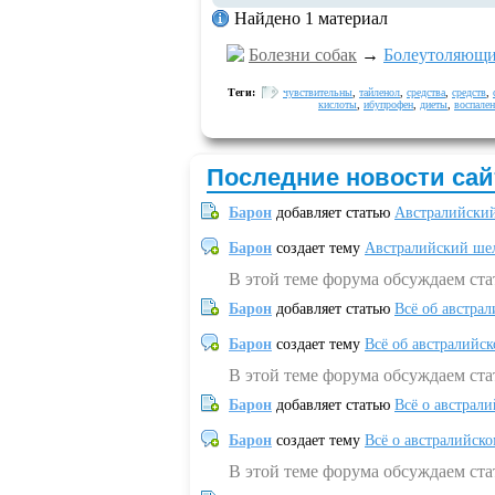
Найдено 1 материал
Болезни собак
→
Болеутоляющие
Теги:
чувствительны
,
тайленол
,
средства
,
средств
,
кислоты
,
ибупрофен
,
диеты
,
воспален
Последние новости сай
Барон
добавляет статью
Австралийский
Барон
создает тему
Австралийский шел
В этой теме форума обсуждаем ст
Барон
добавляет статью
Всё об австрал
Барон
создает тему
Всё об австралийск
В этой теме форума обсуждаем ста
Барон
добавляет статью
Всё о австрал
Барон
создает тему
Всё о австралийск
В этой теме форума обсуждаем ста