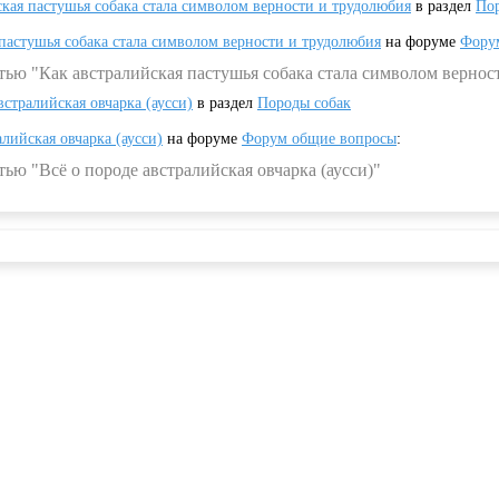
ская пастушья собака стала символом верности и трудолюбия
в раздел
Пор
 пастушья собака стала символом верности и трудолюбия
на форуме
Фору
тью "Как австралийская пастушья собака стала символом вернос
встралийская овчарка (аусси)
в раздел
Породы собак
алийская овчарка (аусси)
на форуме
Форум общие вопросы
:
ью "Всё о породе австралийская овчарка (аусси)"