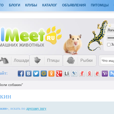
ТО
БЛОГИ
КЛУБЫ
КАТАЛОГ
ОБЪЯВЛЕНИЯ
ПИТОМЦЫ
З
ОМАШНИХ ЖИВОТНЫХ
Лошади
Птицы
Рыбки
айт:
боли собакин"
акин
акин
», искать по
другому тегу