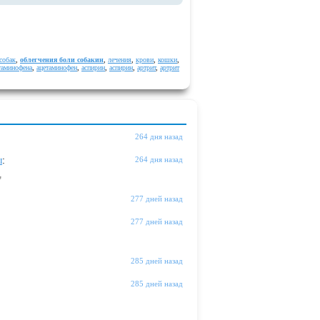
собак
,
облегчения боли собакин
,
лечения
,
крови
,
кошки
,
таминофена
,
ацетаминофен
,
аспирин
,
аспирин
,
артрит
,
артрит
264 дня назад
ы
:
264 дня назад
"
277 дней назад
277 дней назад
285 дней назад
285 дней назад