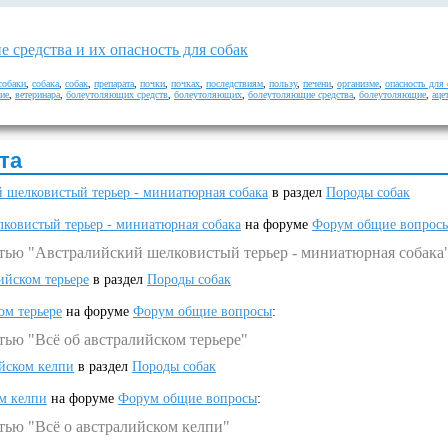
 средства и их опасность для собак
собаки
,
собака
,
собак
,
препарата
,
почки
,
почках
,
последствиям
,
пользу
,
печени
,
организме
,
опасность для 
ие
,
ветеринара
,
болеутоляющих средств
,
болеутоляющих
,
болеутоляющие средства
,
болеутоляющие
,
аце
та
 шелковистый терьер - миниатюрная собака
в раздел
Породы собак
ковистый терьер - миниатюрная собака
на форуме
Форум общие вопрос
атью "Австралийский шелковистый терьер - миниатюрная собака
ийском терьере
в раздел
Породы собак
ом терьере
на форуме
Форум общие вопросы
:
тью "Всё об австралийском терьере"
ийском келпи
в раздел
Породы собак
ом келпи
на форуме
Форум общие вопросы
:
тью "Всё о австралийском келпи"