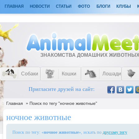
ГЛАВНАЯ
НОВОСТИ
СТАТЬИ
ФОТО
БЛОГИ
КЛУБЫ
ЗНАКОМСТВА ДОМАШНИХ ЖИВОТНЫ
Собаки
Кошки
Лошади
Пригласите друзей на сайт:
»
Главная
Поиск по тегу "ночное животные"
ночное животные
Поиск по тегу: «
ночное животные
», искать по
другому тегу