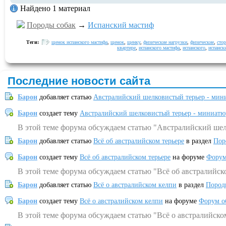
Найдено 1 материал
Породы собак
→
Испанский мастиф
Теги:
щенок испанского мастифа
,
щенок
,
щенку
,
физические нагрузки
,
физические
,
сто
квартире
,
испанского мастифа
,
испанского
,
испанск
Последние новости сайта
Барон
добавляет статью
Австралийский шелковистый терьер - мин
Барон
создает тему
Австралийский шелковистый терьер - миниатю
В этой теме форума обсуждаем статью "Австралийский шел
Барон
добавляет статью
Всё об австралийском терьере
в раздел
Пор
Барон
создает тему
Всё об австралийском терьере
на форуме
Форум
В этой теме форума обсуждаем статью "Всё об австралийск
Барон
добавляет статью
Всё о австралийском келпи
в раздел
Пород
Барон
создает тему
Всё о австралийском келпи
на форуме
Форум о
В этой теме форума обсуждаем статью "Всё о австралийско