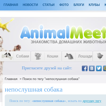
ГЛАВНАЯ
НОВОСТИ
СТАТЬИ
ФОТО
БЛОГИ
КЛУБЫ
ЗНАКОМСТВА ДОМАШНИХ ЖИВОТНЫ
Собаки
Кошки
Лошади
Пригласите друзей на сайт:
»
Главная
Поиск по тегу "непослушная собака"
непослушная собака
Поиск по тегу: «
непослушная собака
», искать по
другому тегу