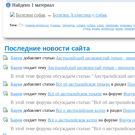
Найдено 1 материал
Болезни собак
→
Болезнь Аддисона у собак
Теги:
уровень кортизола
,
уровень
,
стероидов
,
собаки
,
собака
,
собак
,
симптомы
,
признаки
,
п
курса
,
крови
,
кортизола
,
калия
,
глюкоко
Последние новости сайта
Барон
добавляет статью
Австралийский шелковистый терьер - мин
Барон
создает тему
Австралийский шелковистый терьер - миниатю
В этой теме форума обсуждаем статью "Австралийский шел
Барон
добавляет статью
Всё об австралийском терьере
в раздел
Пор
Барон
создает тему
Всё об австралийском терьере
на форуме
Форум
В этой теме форума обсуждаем статью "Всё об австралийск
Барон
добавляет статью
Всё о австралийском келпи
в раздел
Пород
Барон
создает тему
Всё о австралийском келпи
на форуме
Форум о
В этой теме форума обсуждаем статью "Всё о австралийско