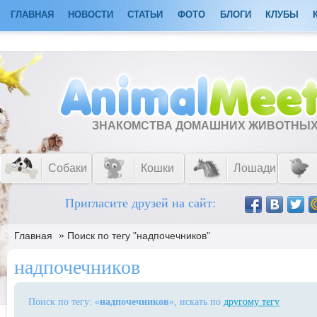
ГЛАВНАЯ
НОВОСТИ
СТАТЬИ
ФОТО
БЛОГИ
КЛУБЫ
ЗНАКОМСТВА ДОМАШНИХ ЖИВОТНЫ
Собаки
Кошки
Лошади
Пригласите друзей на сайт:
»
Главная
Поиск по тегу "надпочечников"
надпочечников
Поиск по тегу: «
надпочечников
», искать по
другому тегу