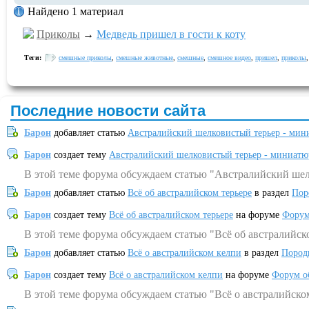
Найдено 1 материал
Приколы
→
Медведь пришел в гости к коту
Теги:
смешные приколы
,
смешные животные
,
смешные
,
смешное видео
,
пришел
,
приколы
Последние новости сайта
Барон
добавляет статью
Австралийский шелковистый терьер - мин
Барон
создает тему
Австралийский шелковистый терьер - миниатю
В этой теме форума обсуждаем статью "Австралийский шел
Барон
добавляет статью
Всё об австралийском терьере
в раздел
Пор
Барон
создает тему
Всё об австралийском терьере
на форуме
Форум
В этой теме форума обсуждаем статью "Всё об австралийск
Барон
добавляет статью
Всё о австралийском келпи
в раздел
Пород
Барон
создает тему
Всё о австралийском келпи
на форуме
Форум о
В этой теме форума обсуждаем статью "Всё о австралийско