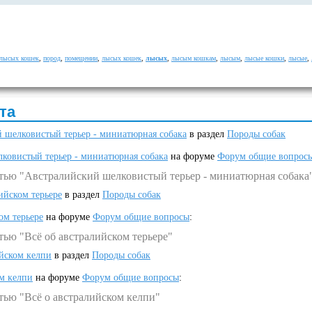
 лысых кошек
,
пород
,
помещении
,
лысых кошек
,
лысых
,
лысым кошкам
,
лысым
,
лысые кошки
,
лысые
,
та
 шелковистый терьер - миниатюрная собака
в раздел
Породы собак
ковистый терьер - миниатюрная собака
на форуме
Форум общие вопрос
атью "Австралийский шелковистый терьер - миниатюрная собака
ийском терьере
в раздел
Породы собак
ом терьере
на форуме
Форум общие вопросы
:
тью "Всё об австралийском терьере"
ийском келпи
в раздел
Породы собак
ом келпи
на форуме
Форум общие вопросы
:
тью "Всё о австралийском келпи"