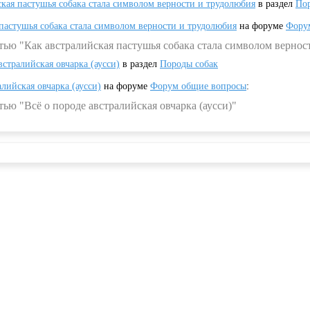
ская пастушья собака стала символом верности и трудолюбия
в раздел
Пор
 пастушья собака стала символом верности и трудолюбия
на форуме
Фору
тью "Как австралийская пастушья собака стала символом вернос
встралийская овчарка (аусси)
в раздел
Породы собак
алийская овчарка (аусси)
на форуме
Форум общие вопросы
:
ью "Всё о породе австралийская овчарка (аусси)"