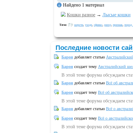
Найдено 1 материал
Кошки разное
→
Лысые кошки
Теги:
шерсти
,
уходе
,
сфинкс
,
риску
,
признак
,
пород
Последние новости сай
Барон
добавляет статью
Австралийский
Барон
создает тему
Австралийский шел
В этой теме форума обсуждаем ст
Барон
добавляет статью
Всё об австрал
Барон
создает тему
Всё об австралийск
В этой теме форума обсуждаем ста
Барон
добавляет статью
Всё о австрал
Барон
создает тему
Всё о австралийск
В этой теме форума обсуждаем ста