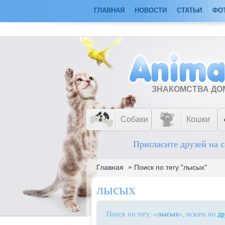
ГЛАВНАЯ
НОВОСТИ
СТАТЬИ
ФО
ЗНАКОМСТВА Д
Собаки
Кошки
Пригласите друзей на с
»
Главная
Поиск по тегу "лысых"
лысых
Поиск по тегу: «
лысых
», искать по
др