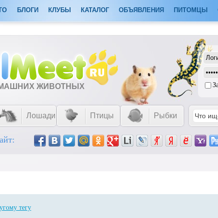
ТО
БЛОГИ
КЛУБЫ
КАТАЛОГ
ОБЪЯВЛЕНИЯ
ПИТОМЦЫ
З
ОМАШНИХ ЖИВОТНЫХ
Лошади
Птицы
Рыбки
айт:
угому тегу