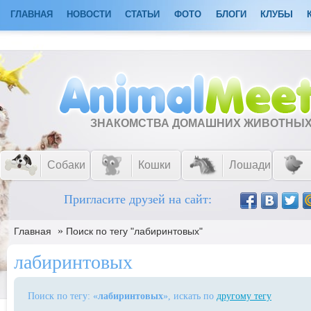
ГЛАВНАЯ
НОВОСТИ
СТАТЬИ
ФОТО
БЛОГИ
КЛУБЫ
ЗНАКОМСТВА ДОМАШНИХ ЖИВОТНЫ
Собаки
Кошки
Лошади
Пригласите друзей на сайт:
»
Главная
Поиск по тегу "лабиринтовых"
лабиринтовых
Поиск по тегу: «
лабиринтовых
», искать по
другому тегу