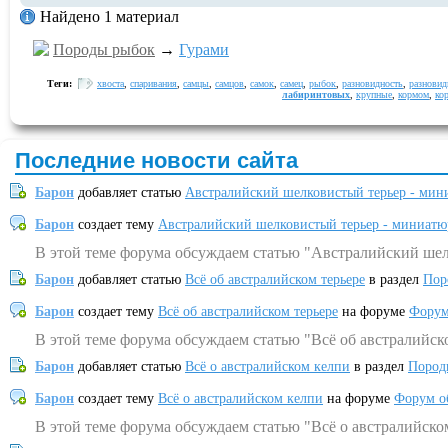
Найдено 1 материал
Породы рыбок
→
Гурами
Теги:
хвоста
,
спаривания
,
самцы
,
самцов
,
самок
,
самец
,
рыбок
,
разновидность
,
разновид
лабиринтовых
,
крупные
,
кормом
,
ко
Последние новости сайта
Барон
добавляет статью
Австралийский шелковистый терьер - мин
Барон
создает тему
Австралийский шелковистый терьер - миниатю
В этой теме форума обсуждаем статью "Австралийский шел
Барон
добавляет статью
Всё об австралийском терьере
в раздел
Пор
Барон
создает тему
Всё об австралийском терьере
на форуме
Форум
В этой теме форума обсуждаем статью "Всё об австралийск
Барон
добавляет статью
Всё о австралийском келпи
в раздел
Пород
Барон
создает тему
Всё о австралийском келпи
на форуме
Форум о
В этой теме форума обсуждаем статью "Всё о австралийско