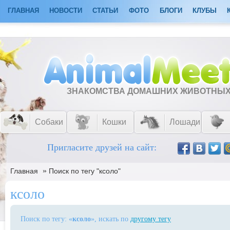
ГЛАВНАЯ
НОВОСТИ
СТАТЬИ
ФОТО
БЛОГИ
КЛУБЫ
ЗНАКОМСТВА ДОМАШНИХ ЖИВОТНЫ
Собаки
Кошки
Лошади
Пригласите друзей на сайт:
»
Главная
Поиск по тегу "ксоло"
ксоло
Поиск по тегу: «
ксоло
», искать по
другому тегу