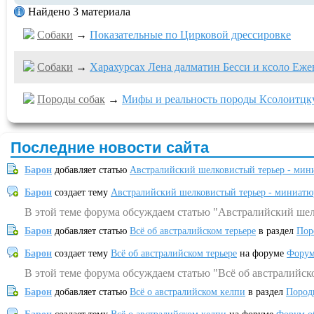
Найдено 3 материала
Собаки
→
Показательные по Цирковой дрессировке
Собаки
→
Харахурсах Лена далматин Бесси и ксоло Еж
Породы собак
→
Мифы и реальность породы Ксолоитцк
Последние новости сайта
Барон
добавляет статью
Австралийский шелковистый терьер - мин
Барон
создает тему
Австралийский шелковистый терьер - миниатю
В этой теме форума обсуждаем статью "Австралийский шел
Барон
добавляет статью
Всё об австралийском терьере
в раздел
Пор
Барон
создает тему
Всё об австралийском терьере
на форуме
Форум
В этой теме форума обсуждаем статью "Всё об австралийск
Барон
добавляет статью
Всё о австралийском келпи
в раздел
Пород