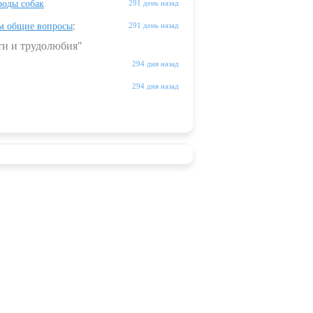
оды собак
291 день назад
м общие вопросы
:
291 день назад
ти и трудолюбия"
294 дня назад
294 дня назад