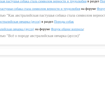
ская пастушья собака стала символом верности и трудолюбия
в раздел
Пор
 пастушья собака стала символом верности и трудолюбия
на форуме
Фору
тью "Как австралийская пастушья собака стала символом вернос
встралийская овчарка (аусси)
в раздел
Породы собак
алийская овчарка (аусси)
на форуме
Форум общие вопросы
:
ью "Всё о породе австралийская овчарка (аусси)"