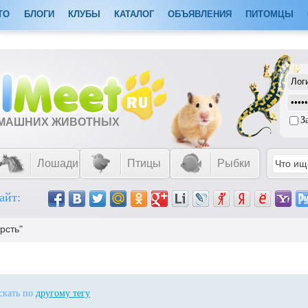
ТО
БЛОГИ
КЛУБЫ
КАТАЛОГ
ОБЪЯВЛЕНИЯ
ПИТОМЦЫ
З
ОМАШНИХ ЖИВОТНЫХ
Лошади
Птицы
Рыбки
айт:
рсть"
искать по
другому тегу