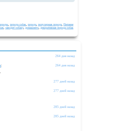
породы
,
порода собак
,
порода
,
популярная порода
,
Питание
вая
,
заводит собаку
,
домашнего
,
декоративная порода собак
264 дня назад
ы
:
264 дня назад
"
277 дней назад
277 дней назад
285 дней назад
285 дней назад