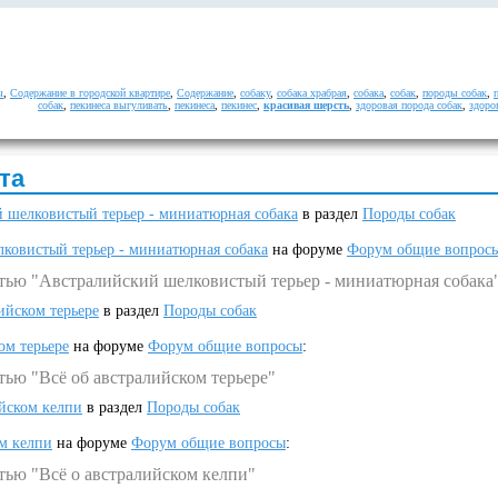
ы
,
Содержание в городской квартире
,
Содержание
,
собаку
,
собака храбрая
,
собака
,
собак
,
породы собак
,
собак
,
пекинеса выгуливать
,
пекинеса
,
пекинес
,
красивая шерсть
,
здоровая порода собак
,
здоро
та
 шелковистый терьер - миниатюрная собака
в раздел
Породы собак
ковистый терьер - миниатюрная собака
на форуме
Форум общие вопрос
атью "Австралийский шелковистый терьер - миниатюрная собака
ийском терьере
в раздел
Породы собак
ом терьере
на форуме
Форум общие вопросы
:
тью "Всё об австралийском терьере"
ийском келпи
в раздел
Породы собак
ом келпи
на форуме
Форум общие вопросы
:
тью "Всё о австралийском келпи"