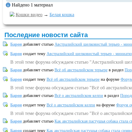
Найдено 1 материал
Кошки видео
→
Белая кошка
Последние новости сайта
Барон
добавляет статью
Австралийский шелковистый терьер - мин
Барон
создает тему
Австралийский шелковистый терьер - миниатю
В этой теме форума обсуждаем статью "Австралийский шел
Барон
добавляет статью
Всё об австралийском терьере
в раздел
Пор
Барон
создает тему
Всё об австралийском терьере
на форуме
Форум
В этой теме форума обсуждаем статью "Всё об австралийск
Барон
добавляет статью
Всё о австралийском келпи
в раздел
Пород
Барон
создает тему
Всё о австралийском келпи
на форуме
Форум о
В этой теме форума обсуждаем статью "Всё о австралийско
Барон
добавляет статью
Как австралийская пастушья собака стала 
Барон
создает тему
Как австралийская пастушья собака стала симв