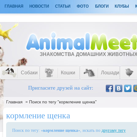
ГЛАВНАЯ
НОВОСТИ
СТАТЬИ
ФОТО
БЛОГИ
КЛУБЫ
ЗНАКОМСТВА ДОМАШНИХ ЖИВОТНЫ
Собаки
Кошки
Лошади
Пригласите друзей на сайт:
»
Главная
Поиск по тегу "кормление щенка"
кормление щенка
Поиск по тегу: «
кормление щенка
», искать по
другому тегу