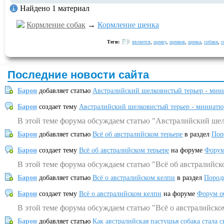
Найдено 1 материал
Кормление собак
→
Кормление щенка
Теги:
является
,
щенку
,
щенков
,
щенка
,
собаки
,
с
Последние новости сайта
Барон
добавляет статью
Австралийский шелковистый терьер - мин
Барон
создает тему
Австралийский шелковистый терьер - миниатю
В этой теме форума обсуждаем статью "Австралийский шел
Барон
добавляет статью
Всё об австралийском терьере
в раздел
Пор
Барон
создает тему
Всё об австралийском терьере
на форуме
Форум
В этой теме форума обсуждаем статью "Всё об австралийск
Барон
добавляет статью
Всё о австралийском келпи
в раздел
Пород
Барон
создает тему
Всё о австралийском келпи
на форуме
Форум о
В этой теме форума обсуждаем статью "Всё о австралийско
Барон
добавляет статью
Как австралийская пастушья собака стала 